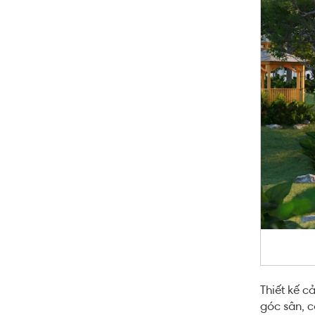
Thiết kế c
góc sân, c