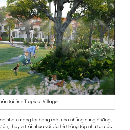
bản tại Sun Tropical Village
 khác nhau mang lại bóng mát cho những cung đường,
, thay vì trải nhựa với vỉa hè thẳng tắp như tại các