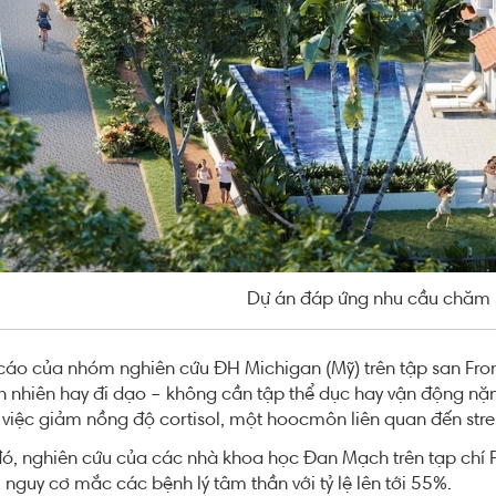
Dự án đáp ứng nhu cầu chăm 
áo của nhóm nghiên cứu ĐH Michigan (Mỹ) trên tập san Fron
 nhiên hay đi dạo – không cần tập thể dục hay vận động nặn
việc giảm nồng độ cortisol, một hoocmôn liên quan đến stre
đó, nghiên cứu của các nhà khoa học Đan Mạch trên tạp chí P
 nguy cơ mắc các bệnh lý tâm thần với tỷ lệ lên tới 55%.