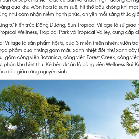
 Sun Group chia sẻ: “Các cư dân và khách nghỉ dưỡng tại ngôi 
ăng qua khu vườn hoa lá sum suê, hít thở bầu không khí mát
ũng như cảm nhận niềm hạnh phúc, an yên mỗi sáng thức giấ
ng từ kiến trúc Đông Dương, Sun Tropical Village là sự giao 
ropical Wellness, Tropical Park và Tropical Valley, cung cấp ch
al Village là sản phẩm hội tụ của 3 miền thiên nhiên: vườn tr
 họa phẩm của những gam màu xanh nhiệt đới như xanh cây trá
hu, gồm công viên Botanica, công viên Forest Creek, công viên 
c phân khu biệt thự. Kế bên dự án là công viên Wellness Bãi
ộc đáo giữa rừng nguyên sinh.