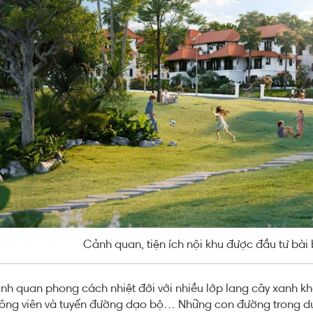
Cảnh quan, tiện ích nội khu được đầu tư bài 
ảnh quan phong cách nhiệt đới với nhiều lớp lang cây xanh
ông viên và tuyến đường dạo bộ… Những con đường trong dự án