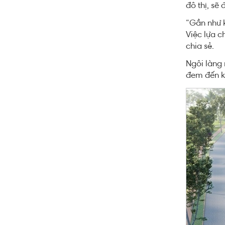
đô thị, sẽ
“Gần như k
Việc lựa c
chia sẻ.
Ngôi làng 
đem đến kh