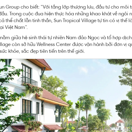
un Group cho biết: “Với tầng lớp thượng lưu, đầu tư cho môi
đầu. Trong cuộc đua hiện thực hóa những khao khát về ngôi 
cả thể chất lẫn tinh thần, Sun Tropical Village tự tin có vị t
ại Việt Nam”.
nằm giữa hệ sinh thái tự nhiên Nam đảo Ngọc và tổ hợp dịch v
illage còn sở hữu Wellness Center được vận hành bởi đơn vị quố
ức khỏe, sắc đẹp tiên tiến trên thế giới.