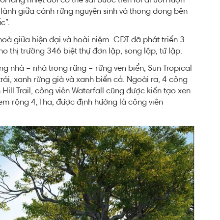
làng nhiệt đới có thể sải bước trên lối đi uốn lượn
 lành giữa cánh rừng nguyên sinh và thong dong bên
c”.
hoà giữa hiện đại và hoài niệm. CĐT đã phát triển 3
o thị trường 346 biệt thự đơn lập, song lập, tứ lập.
ong nhà – nhà trong rừng – rừng ven biển, Sun Tropical
i, xanh rừng già và xanh biển cả. Ngoài ra, 4 công
Hill Trail, công viên Waterfall cũng được kiến tạo xen
 Kem rộng 4,1ha, được định hướng là công viên