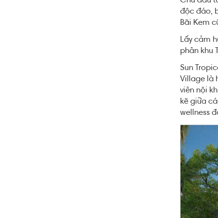
Chủ đầu tư
độc đáo, b
Bãi Kem c
Lấy cảm hứ
phân khu T
Sun Tropic
Village là
viên nội k
kẽ giữa cá
wellness đ