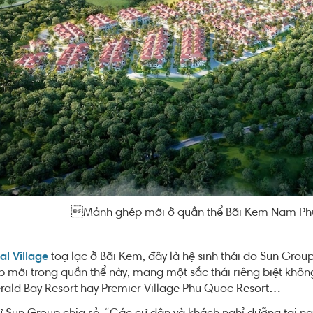
Mảnh ghép mới ở quần thể Bãi Kem Nam Phú 
al Village
toạ lạc ở Bãi Kem, đây là hệ sinh thái do Sun Grou
mới trong quần thể này, mang một sắc thái riêng biệt không
ald Bay Resort hay Premier Village Phu Quoc Resort…