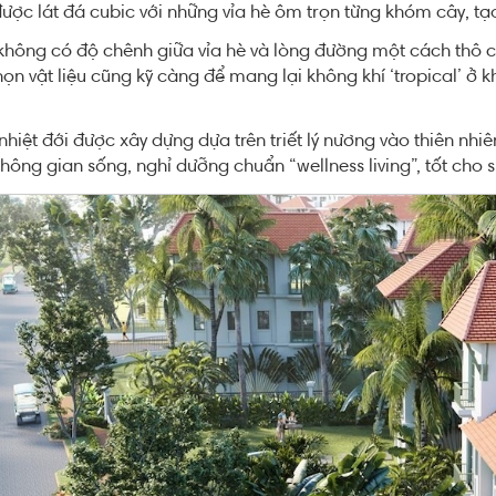
 được lát đá cubic với những vỉa hè ôm trọn từng khóm cây, t
hông có độ chênh giữa vỉa hè và lòng đường một cách thô cứ
họn vật liệu cũng kỹ càng để mang lại không khí ‘tropical’ ở k
nhiệt đới được xây dựng dựa trên triết lý nương vào thiên nhiê
ông gian sống, nghỉ dưỡng chuẩn “wellness living”, tốt cho sứ