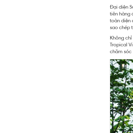
Đại diện S
tiên hàng 
toàn diện 
sao chép t
Không chỉ 
Tropical V
chăm sóc s