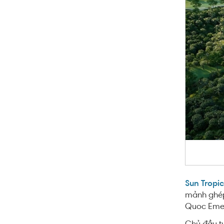
Sun Tropic
mảnh ghép 
Quoc Emer