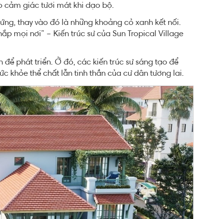
ạo cảm giác tươi mát khi dạo bộ.
ng, thay vào đó là những khoảng cỏ xanh kết nối.
hắp mọi nơi” – Kiến trúc sư của Sun Tropical Village
n để phát triển. Ở đó, các kiến trúc sư sáng tạo để
c khỏe thể chất lẫn tinh thần của cư dân tương lai.