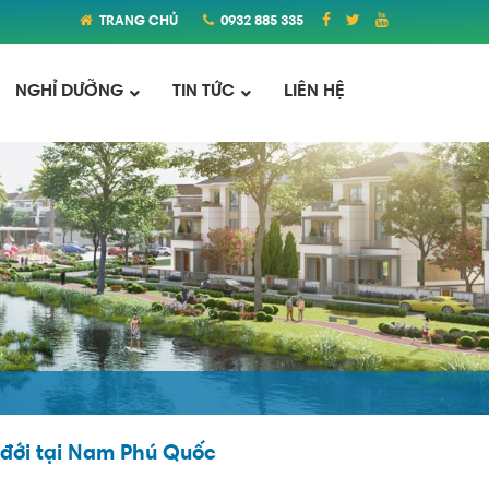
TRANG CHỦ
0932 885 335
NGHỈ DƯỠNG
TIN TỨC
LIÊN HỆ
 đới tại Nam Phú Quốc