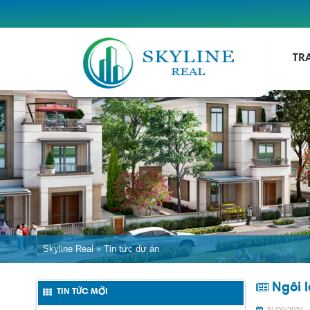
TR
Skyline Real
»
Tin tức dự án
Ngôi l
TIN TỨC MỚI