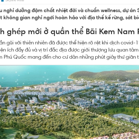
Skyline Real
u nghỉ dưỡng đậm chất nhiệt đới và chuẩn wellness, dự án 
t không gian nghỉ ngơi hoàn hảo với địa thế kế rừng, sát bi
 ghép mới ở quần thể Bãi Kem Nam 
ần gũi với thiên nhiên đã được thể hiện rõ rệt khi dịch covid
ện ích đầy đủ và vị trí đắc địa được giới thượng lưu quan tâm
m Phú Quốc mang đến cho cư dân những phút giây thư giãn t