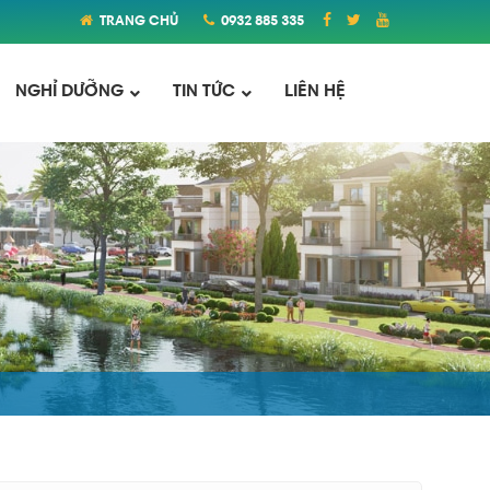
TRANG CHỦ
0932 885 335
NGHỈ DƯỠNG
TIN TỨC
LIÊN HỆ