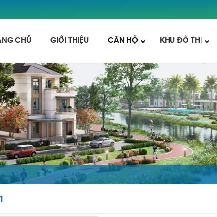
ANG CHỦ
GIỚI THIỆU
CĂN HỘ
KHU ĐÔ THỊ
1