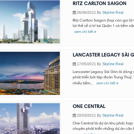
RITZ CARLTON SAIGON
26/06/2021
By
Skyline Real
Ritz Carlton Saigon (hay còn gọi là
lợi thế về vị trí tại Quận 1 và tiềm 
xem chi tiết
LANCASTER LEGACY SÀI 
17/05/2021
By
Skyline Real
Lancaster Legacy Sài Gòn là dòng
phát triển bởi tập đoàn Trung Thuỷ. 
nhiều tiềm...
xem chi tiết
ONE CENTRAL
20/03/2021
By
Skyline Real
One Central là dự án khu phức hợp
chuyên phát triển những dự án căn 