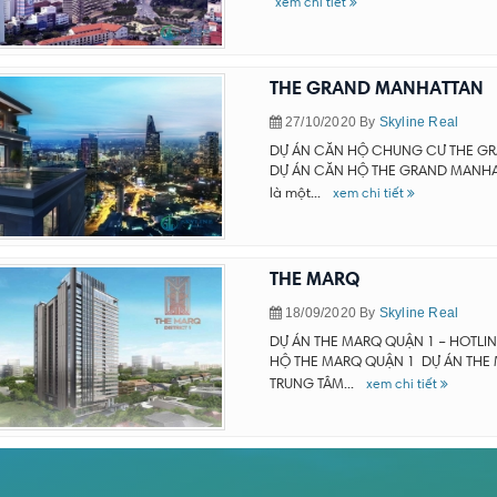
xem chi tiết
THE GRAND MANHATTAN
27/10/2020
By
Skyline Real
DỰ ÁN CĂN HỘ CHUNG CƯ THE GRA
DỰ ÁN CĂN HỘ THE GRAND MANHATTAN
là một...
xem chi tiết
THE MARQ
18/09/2020
By
Skyline Real
DỰ ÁN THE MARQ QUẬN 1 – HOTLIN
HỘ THE MARQ QUẬN 1 DỰ ÁN THE 
TRUNG TÂM...
xem chi tiết