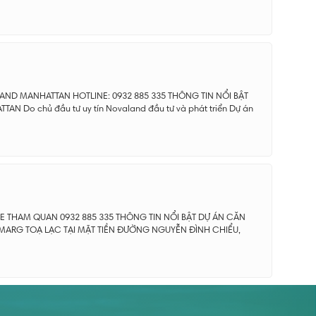
ND MANHATTAN HOTLINE: 0932 885 335 THÔNG TIN NỔI BẬT
 Do chủ đầu tư uy tín Novaland đầu tư và phát triển Dự án
E THAM QUAN 0932 885 335 THÔNG TIN NỔI BẬT DỰ ÁN CĂN
MARG TOẠ LẠC TẠI MẶT TIỀN ĐƯỜNG NGUYỄN ĐÌNH CHIỂU,