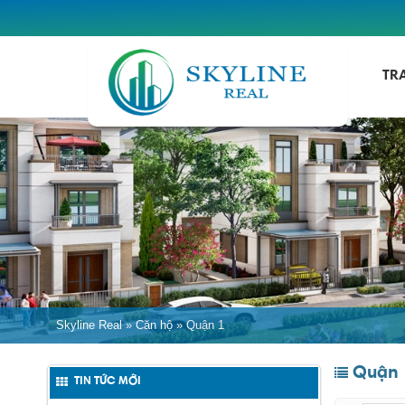
TR
Skyline Real
»
Căn hộ
»
Quận 1
Quận 
TIN TỨC MỚI