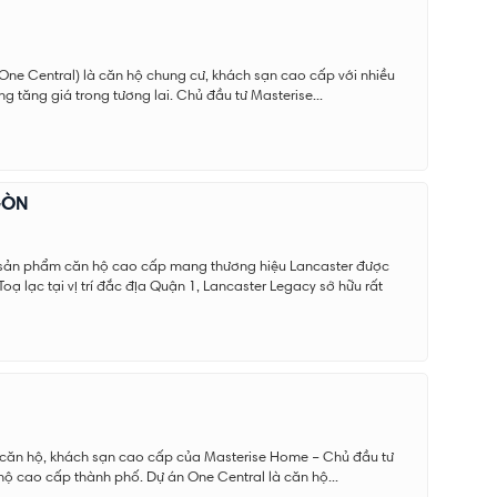
 One Central) là căn hộ chung cư, khách sạn cao cấp với nhiều
năng tăng giá trong tương lai. Chủ đầu tư Masterise...
GÒN
 sản phẩm căn hộ cao cấp mang thương hiệu Lancaster được
Toạ lạc tại vị trí đắc địa Quận 1, Lancaster Legacy sở hữu rất
 căn hộ, khách sạn cao cấp của Masterise Home – Chủ đầu tư
hộ cao cấp thành phố. Dự án One Central là căn hộ...