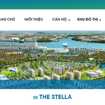
ANG CHỦ
GIỚI THIỆU
CĂN HỘ
KHU ĐÔ THỊ
THE STELLA