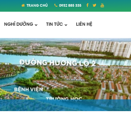
TRANG CHỦ
0932 885 335
NGHỈ DƯỠNG
TIN TỨC
LIÊN HỆ