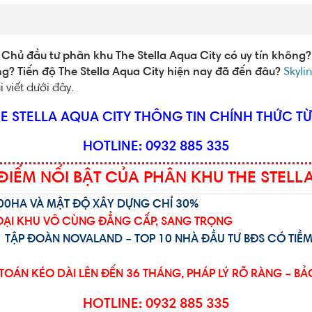
? Chủ đầu tư phân khu The Stella Aqua City có uy tín không
g? Tiến độ The Stella Aqua City hiện nay đã đến đâu?
Skyli
 viết dưới đây.
E STELLA AQUA CITY
THÔNG TIN CHÍNH THỨC T
HOTLINE: 0932 885 335
IỂM NỔI BẬT CỦA PHÂN KHU THE STELL
300HA VÀ MẬT ĐỘ XÂY DỰNG CHỈ 30%
NGOẠI KHU VÔ CÙNG ĐẲNG CẤP, SANG TRỌNG
I TẬP ĐOÀN NOVALAND – TOP 10 NHÀ ĐẦU TƯ BĐS CÓ TIỀ
TOÁN KÉO DÀI LÊN ĐẾN 36 THÁNG, PHÁP LÝ RÕ RÀNG – B
HOTLINE: 0932 885 335