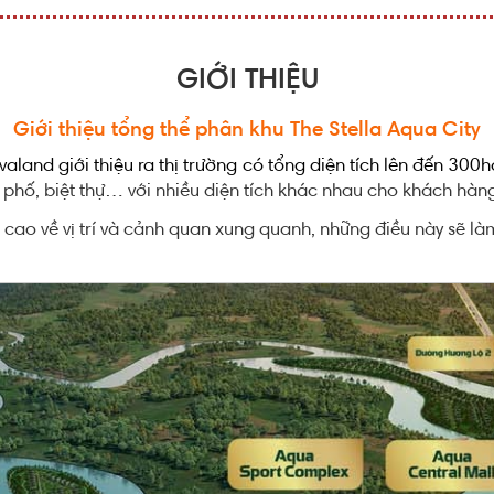
GIỚI THIỆU
Giới thiệu tổng thể phân khu The Stella Aqua City
aland giới thiệu ra thị trường có tổng diện tích lên đến 300h
hố, biệt thự… với nhiều diện tích khác nhau cho khách hàng 
 cao về vị trí và cảnh quan xung quanh, những điều này sẽ là