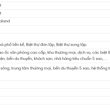
t
t
aland
 phố liền kề, Biệt thự đơn lập, Biệt thự song lập.
o ốc văn phòng cao cấp, khu thương mại, dịch vụ, các biệt t
viện, bến du thuyền, khách sạn, nhà hàng tiêu chuẩn 5 sao,…
sông, trung tâm thương mại, bến du thuyền 5 sao, hệ thống tr