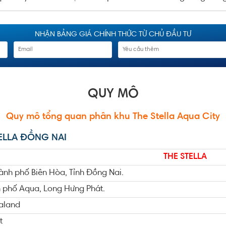
NHẬN BẢNG GIÁ CHÍNH THỨC TỪ CHỦ ĐẦU TƯ
QUY MÔ
Quy mô tổng quan phân khu The Stella Aqua City
TELLA ĐỒNG NAI
THE STELLA
ành phố Biên Hòa, Tỉnh Đồng Nai.
 phố Aqua, Long Hưng Phát.
aland
t