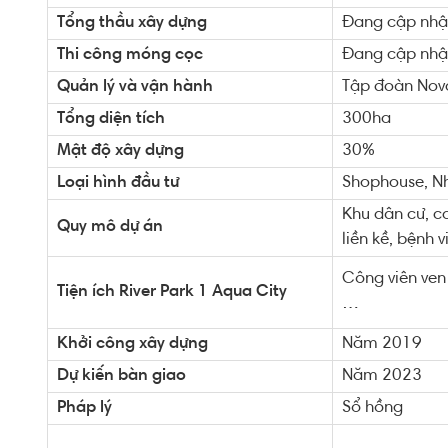
Tổng thầu xây dựng
Đang cập nhậ
Thi công móng cọc
Đang cập nhậ
Quản lý và vận hành
Tập đoàn Nov
Tổng diện tích
300ha
Mật độ xây dựng
30%
Loại hình đầu tư
Shophouse, Nhà
Khu dân cư, ca
Quy mô dự án
liền kề, bệnh 
Công viên ven 
Tiện ích River Park 1 Aqua City
…
Khởi công xây dựng
Năm 2019
Dự kiến bàn giao
Năm 2023
Pháp lý
Sổ hồng