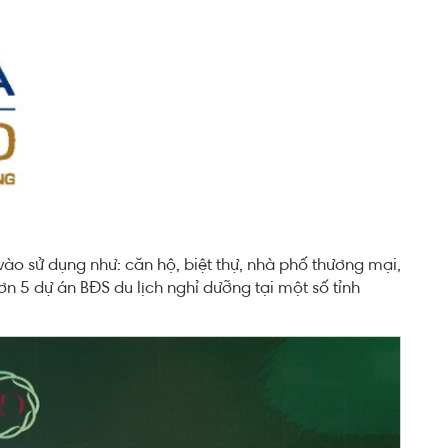
ào sử dụng như: căn hộ, biệt thự, nhà phố thương mại,
hơn 5 dự án BĐS du lịch nghỉ dưỡng tại một số tỉnh