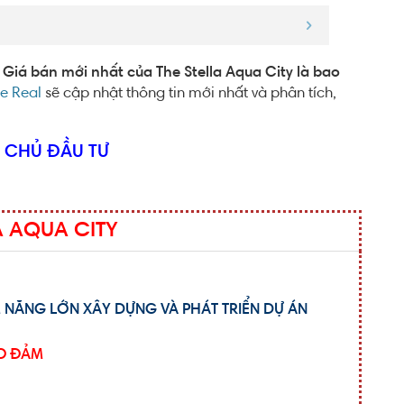
? Giá bán mới nhất của The Stella Aqua City là bao
ne Real
sẽ cập nhật thông tin mới nhất và phân tích,
Ừ CHỦ ĐẦU TƯ
A AQUA CITY
M NĂNG LỚN XÂY DỰNG VÀ PHÁT TRIỂN DỰ ÁN
ẢO ĐẢM