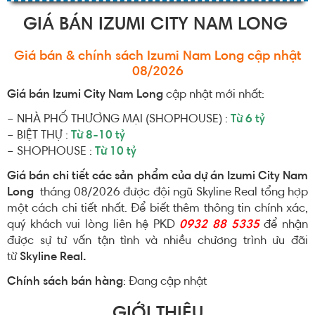
GIÁ BÁN IZUMI CITY NAM LONG
Giá bán & chính sách Izumi Nam Long cập nhật
08/2026
Giá bán Izumi City Nam Long
cập nhật mới nhất:
– NHÀ PHỐ THƯƠNG MẠI (SHOPHOUSE) :
Từ 6 tỷ
– BIỆT THỰ :
Từ 8-10 tỷ
– SHOPHOUSE :
Từ 10 tỷ
Giá bán chi tiết các sản phẩm của dự án Izumi City Nam
Long
tháng 08/2026 được đội ngũ Skyline Real tổng hợp
một cách chi tiết nhất. Để biết thêm thông tin chính xác,
quý khách vui lòng liên hệ PKD
0932 88 5335
để nhận
được sự tư vấn tận tình và nhiều chương trình ưu đãi
từ
Skyline Real.
Chính sách bán hàng
: Đang cập nhật
GIỚI THIỆU