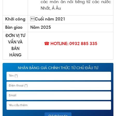
các món ăn nổi tiếng từ các nước
Nhất, Á Âu
Khởi công
Cuối năm 2021
Bàn giao
Năm 2025
ĐƠN VỊ TƯ
VẤN VÀ
☎ HOTLINE: 0932 885 335
BÁN
HÀNG
NHẬN BẢNG GIÁ CHÍNH THỨC TỪ CHỦ ĐẦU TƯ