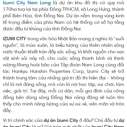
Izumi City Nam Long
là dự án khu đô thị có quy mô
170ha toạ lại tại phía Đông TP.HCM, xã Long Hưng, thành
phố Biên Hòa, tỉnh Đồng Nai. Dự án nằm trong vùng kinh
tế trọng điểm của phía Nam có hệ thống cơ sở hạ tầng
được đầu tư khủng của tỉnh Đồng Nai.
IZUMI CITY
trong văn hóa Nhật Bản mang ý nghĩa là “suối
nguồn”, là mùa xuân, là biểu tượng của thiên nhiên sông
nước thuần khiết tràn đầy sức sống, là khởi nguồn cho vạn
vật sinh sôi nảy nở, cho cuộc sống thanh bình và thịnh
vượng.Mang hoài bão của Tập đoàn Nam Long cùng đối
tác Hankyu Hanshin Properties Corp, Izumi City sẽ trở
thành trung tâm của những giá trị đô thị hiện đại – không
chỉ là nơi đáng sống, mà còn là nơi học tập, vui chơi, làm
việc, giải trí. Tại đây, mỗi cư dân, mỗi gia đình của cộng
đồng bên dòng sông Đồng Nai năng động sẽ luôn tìm
thấy cho mình năng lượng của sự vui vẻ, viên mãn và tròn
đầy…
Vị trí chính xác của
dự án Izumi City
ở đâu? Chủ đầu tư
dự