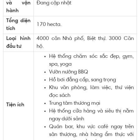
và vận
Đang cập nhật
hành
Tổng diện
170 hecta.
tích
Loại hình
4000 căn Nhà phố, Biệt thự. 3000 Căn
đầu tư
hộ.
Hệ thống chăm sóc sắc đẹp, gym,
spa, yoga
Vườn nướng BBQ
Hồ bơi đẳng cấp, sang trọng
Khu văn phòng, làm việc, thư viện
đọc sách
Trung tâm thương mại
Tiện ích
Hệ thống cửa hàng và siêu thị nằm
ngay dưới sảnh
Quán bar, khu vực café ngay trên
sân thượng, nhà hàng ẩm thực với