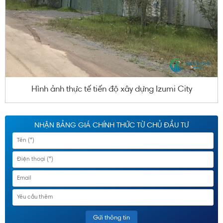
Hình ảnh thực tế tiến độ xây dựng Izumi City
NHẬN BẢNG GIÁ CHÍNH THỨC TỪ CHỦ ĐẦU TƯ