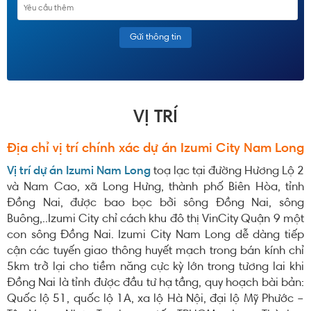
VỊ TRÍ
Địa chỉ vị trí chính xác dự án Izumi City Nam Long
Vị trí dự án Izumi Nam Long
toạ lạc tại đường Hương Lộ 2
và Nam Cao, xã Long Hưng, thành phố Biên Hòa, tỉnh
Đồng Nai, được bao bọc bởi sông Đồng Nai, sông
Buông,..Izumi City chỉ cách khu đô thị VinCity Quận 9 một
con sông Đồng Nai. Izumi City Nam Long dễ dàng tiếp
cận các tuyến giao thông huyết mạch trong bán kính chỉ
5km trở lại cho tiềm năng cực kỳ lớn trong tương lai khi
Đồng Nai là tỉnh được đầu tư hạ tầng, quy hoạch bài bản:
Quốc lộ 51, quốc lộ 1A, xa lộ Hà Nội, đại lộ Mỹ Phước –