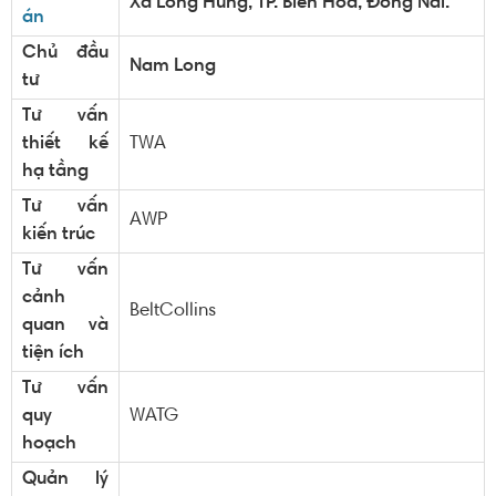
Xã Long Hưng, TP. Biên Hoà, Đồng Nai.
án
Chủ đầu
Nam Long
tư
Tư vấn
thiết kế
TWA
hạ tầng
Tư vấn
AWP
kiến trúc
Tư vấn
cảnh
BeltCollins
quan và
tiện ích
Tư vấn
quy
WATG
hoạch
Quản lý