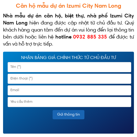
Căn hộ mẫu
dự án Izumi City Nam Long
Nhà mẫu dự án căn hộ, biệt thự, nhà phố Izumi City
Nam Long
hiện đang được cập nhật từ chủ đầu tư. Quý
khách hàng quan tâm đến dự án vui lòng đển lại thông tin
bên dưới hoặc liên hệ
hotline
0932 885 335
để được tư
vấn và hỗ trợ trực tiếp.
NHẬN BẢNG GIÁ CHÍNH THỨC TỪ CHỦ ĐẦU TƯ