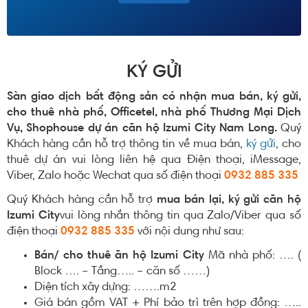
KÝ GỬI
Sàn giao dịch bất động sản có nhận mua bán, ký gửi,
cho thuê nhà phố, Officetel, nhà phố Thương Mại Dịch
Vụ, Shophouse dự án căn hộ Izumi City Nam Long.
Quý
Khách hàng cần hỗ trợ thông tin về mua bán,
ký gửi
, cho
thuê dự án vui lòng liên hệ qua Điện thoại, iMessage,
Viber, Zalo hoặc Wechat qua số điện thoại
0932 885 335
Quý Khách hàng cần hỗ trợ
mua bán lại, ký gửi căn hộ
Izumi City
vui lòng nhắn thông tin qua Zalo/Viber qua số
điện thoại
0932 885 335
với nội dung như sau:
Bán/ cho thuê ăn hộ Izumi City
Mã nhà phố: …. (
Block …. – Tầng….. – căn số ……)
Diện tích xây dựng: …….m2
Giá bán gồm VAT + Phí bảo trì trên hợp đồng: …..