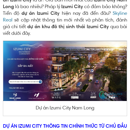
án Izumi City
là ai? Giá bán mới nhất của
Izumi City Nam
Long
là bao nhiêu? Pháp lý
Izumi City
có đảm bảo không?
Tiến độ
dự án Izumi City
hiện nay đã đến đâu?
Skyline
Real
sẽ cập nhật thông tin mới nhất và phân tích, đánh
giá chi tiết
dự án khu đô thị sinh thái Izumi City
qua bài
viết dưới đây.
Dự án Izumi City Nam Long
DỰ ÁN IZUMI CITY THÔNG TIN CHÍNH THỨC TỪ CHỦ ĐẦU