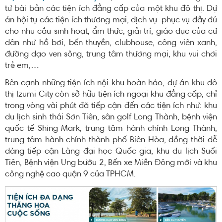
tư bài bản các tiện ích đẳng cấp của một khu đô thị. Dự
án hội tụ các tiện ích thương mại, dịch vụ phục vụ đầy đủ
cho nhu cầu sinh hoạt, ẩm thực, giải trí, giáo dục của cư
dân như hồ bơi, bến thuyền, clubhouse, công viên xanh,
đường dạo ven sông, trung tâm thương mại, khu vui chơi
trẻ em,…
Bên cạnh những tiện ích nội khu hoàn hảo, dự án khu đô
thị Izumi City còn sở hữu tiện ích ngoại khu đẳng cấp, chỉ
trong vòng vài phút đã tiếp cận đến các tiện ích như: khu
du lịch sinh thái Sơn Tiên, sân golf Long Thành, bệnh viện
quốc tế Shing Mark, trung tâm hành chính Long Thành,
trung tâm hành chính thành phố Biên Hòa, đồng thời dễ
dàng tiếp cận Làng đại học Quốc gia, khu du lịch Suối
Tiên, Bệnh viện Ung bướu 2, Bến xe Miền Đông mới và khu
công nghệ cao quận 9 của TPHCM.