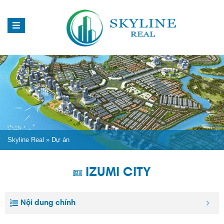
Skyline Real
»
Dự án
IZUMI CITY
Nội dung chính