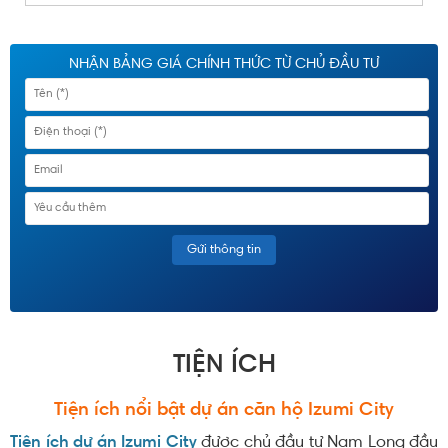
NHẬN BẢNG GIÁ CHÍNH THỨC TỪ CHỦ ĐẦU TƯ
TIỆN ÍCH
Tiện ích nổi bật
dự án căn hộ Izumi City
Tiện ích dự án Izumi City
được chủ đầu tư Nam Long đầu