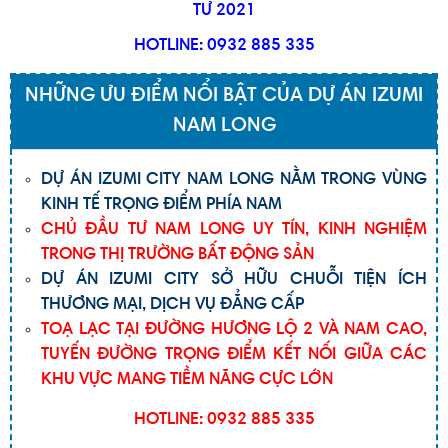
TƯ 2021
HOTLINE: 0932 885 335
NHỮNG ƯU ĐIỂM NỔI BẬT CỦA DỰ ÁN IZUMI
NAM LONG
DỰ ÁN IZUMI CITY NAM LONG NẰM TRONG VÙNG
KINH TẾ TRỌNG ĐIỂM PHÍA NAM
CHỦ ĐẦU TƯ NAM LONG UY TÍN, KINH NGHIỆM
TRONG THỊ TRƯỜNG BẤT ĐỘNG SẢN
DỰ ÁN IZUMI CITY SỞ HỮU CHUỖI TIỆN ÍCH
THƯƠNG MẠI, DỊCH VỤ ĐẲNG CẤP
TOẠ LẠC TẠI ĐƯỜNG HƯƠNG LỘ 2 VÀ NAM CAO,
TUYẾN ĐƯỜNG TRỌNG ĐIỂM KẾT NỐI GIỮA CÁC
KHU VỰC MANG TIỀM NĂNG CỰC LỚN
HOTLINE: 0932 885 335