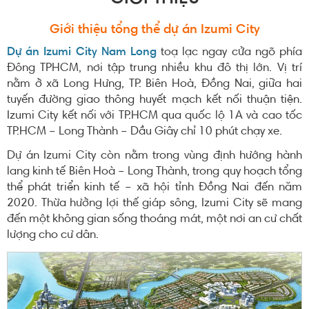
Giới thiệu tổng thể dự án Izumi City
Dự án Izumi City Nam Long
toạ lạc ngay cửa ngõ phía
Đông TPHCM, nơi tập trung nhiều khu đô thị lớn. Vị trí
nằm ở xã Long Hưng, TP. Biên Hoà, Đồng Nai, giữa hai
tuyến đường giao thông huyết mạch kết nối thuận tiện.
Izumi City kết nối với TP.HCM qua quốc lộ 1A và cao tốc
TP.HCM – Long Thành – Dầu Giây chỉ 10 phút chạy xe.
Dự án Izumi City còn nằm trong vùng định hướng hành
lang kinh tế Biên Hoà – Long Thành, trong quy hoạch tổng
thể phát triển kinh tế – xã hội tỉnh Đồng Nai đến năm
2020. Thừa hưởng lợi thế giáp sông, Izumi City sẽ mang
đến một không gian sống thoáng mát, một nơi an cư chất
lượng cho cư dân.