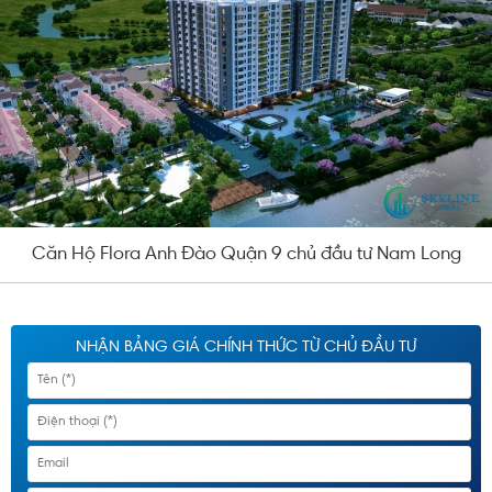
Căn Hộ Flora Anh Đào Quận 9 chủ đầu tư Nam Long
NHẬN BẢNG GIÁ CHÍNH THỨC TỪ CHỦ ĐẦU TƯ