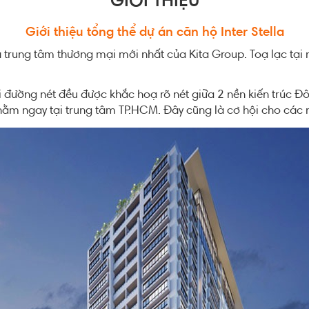
GIỚI THIỆU
Giới thiệu tổng thể dự án căn hộ Inter Stella
à trung tâm thương mại mới nhất của Kita Group. Toạ lạc tại m
mỗi đường nét đều được khắc hoạ rõ nét giữa 2 nền kiến trúc Đ
nằm ngay tại trung tâm TP.HCM. Đây cũng là cơ hội cho các 