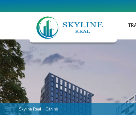
TR
Skyline Real
»
Căn hộ