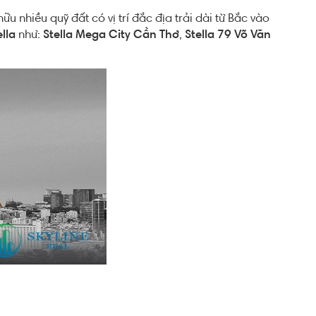
 nhiều quỹ đất có vị trí đắc địa trải dài từ Bắc vào
lla
như:
Stella Mega City Cần Thơ
,
Stella 79 Võ Văn