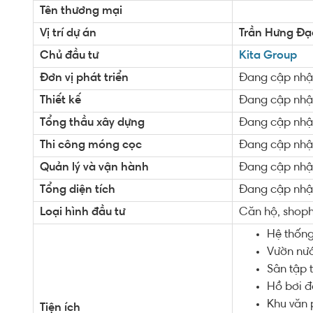
Tên thương mại
Vị trí dự án
Trần Hưng Đạ
Chủ đầu tư
Kita Group
Đơn vị phát triển
Đang cập nhậ
Thiết kế
Đang cập nhậ
Tổng thầu xây dựng
Đang cập nhậ
Thi công móng cọc
Đang cập nhậ
Quản lý và vận hành
Đang cập nhậ
Tổng diện tích
Đang cập nhậ
Loại hình đầu tư
Căn hộ, shoph
Hệ thống
Vườn nư
Sân tập t
Hồ bơi đ
Khu văn 
Tiện ích