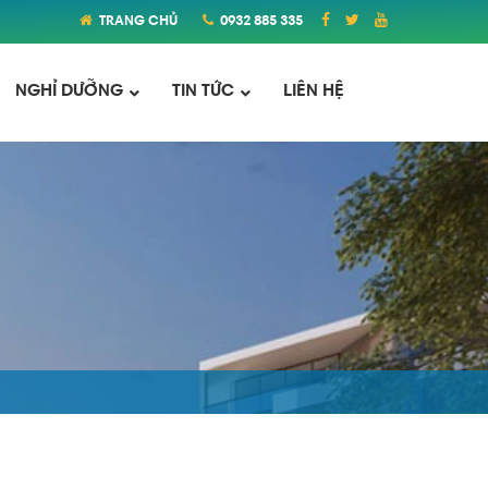
TRANG CHỦ
0932 885 335
NGHỈ DƯỠNG
TIN TỨC
LIÊN HỆ