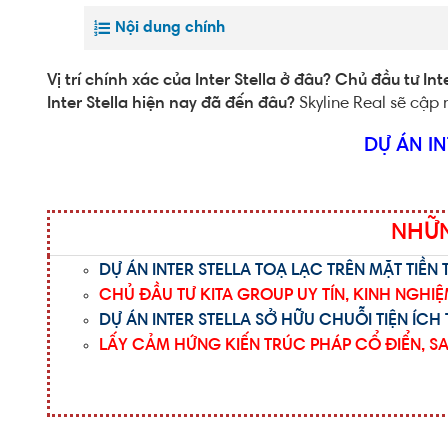
Nội dung chính
Vị trí chính xác của Inter Stella ở đâu? Chủ đầu tư In
Inter Stella hiện nay đã đến đâu?
Skyline Real sẽ cập n
DỰ ÁN I
NHỮN
DỰ ÁN INTER STELLA TOẠ LẠC TRÊN MẶT TIỀ
CHỦ ĐẦU TƯ KITA GROUP UY TÍN, KINH NGH
DỰ ÁN INTER STELLA SỞ HỮU CHUỖI TIỆN ÍC
LẤY CẢM HỨNG KIẾN TRÚC PHÁP CỔ ĐIỂN, S