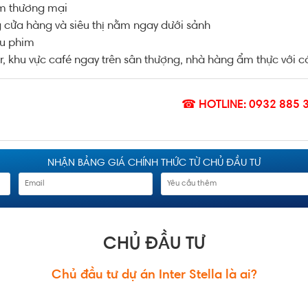
m thương mại
 cửa hàng và siêu thị nằm ngay dưới sảnh
ếu phim
, khu vực café ngay trên sân thượng, nhà hàng ẩm thực với c
☎ HOTLINE: 0932 885 
NHẬN BẢNG GIÁ CHÍNH THỨC TỪ CHỦ ĐẦU TƯ
CHỦ ĐẦU TƯ
Chủ đầu tư dự án Inter Stella là ai?