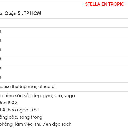
STELLA EN TROPIC
o, Quận 5 , TP HCM
t
t
t
t
t
t
ouse thương mại, officetel
 chăm sóc sắc đẹp, gym, spa, yoga
ớng BBQ
hể thao ngoài trời
ẳng cấp, sang trọng
phòng, làm việc, thư viện đọc sách