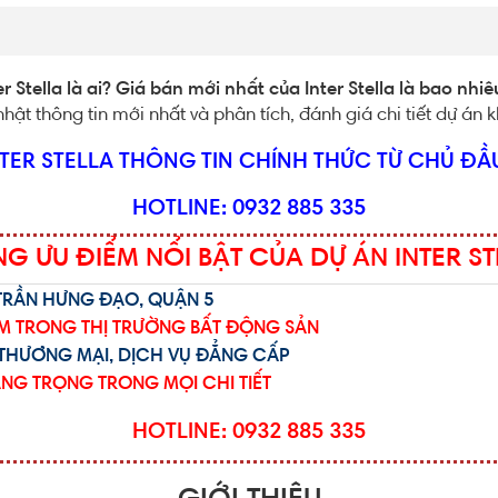
ter Stella là ai? Giá bán mới nhất của Inter Stella là bao nh
hật thông tin mới nhất và phân tích, đánh giá chi tiết dự án k
NTER STELLA THÔNG TIN CHÍNH THỨC TỪ CHỦ ĐẦU
HOTLINE: 0932 885 335
G ƯU ĐIỂM NỔI BẬT CỦA DỰ ÁN INTER S
N TRẦN HƯNG ĐẠO, QUẬN 5
IỆM TRONG THỊ TRƯỜNG BẤT ĐỘNG SẢN
H THƯƠNG MẠI, DỊCH VỤ ĐẲNG CẤP
ANG TRỌNG TRONG MỌI CHI TIẾT
HOTLINE: 0932 885 335