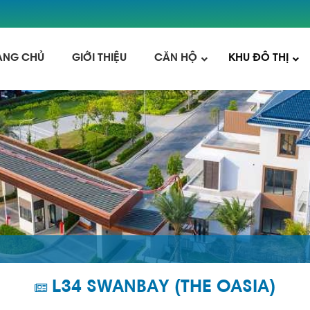
ANG CHỦ
GIỚI THIỆU
CĂN HỘ
KHU ĐÔ THỊ
L34 SWANBAY (THE OASIA)