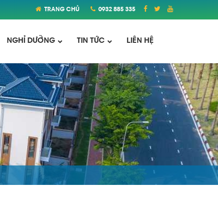
TRANG CHỦ
0932 885 335
NGHỈ DƯỠNG
TIN TỨC
LIÊN HỆ