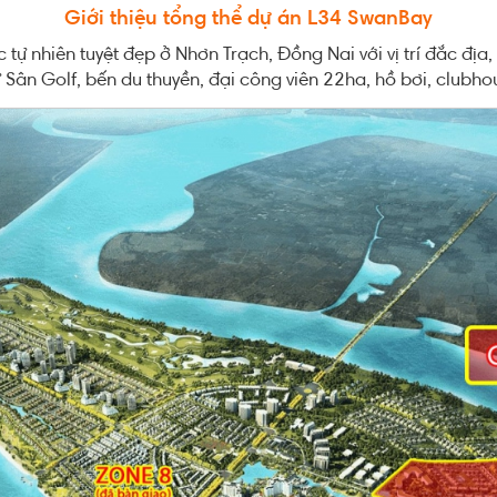
Giới thiệu tổng thể dự án L34 SwanBay
tự nhiên tuyệt đẹp ở Nhơn Trạch, Đồng Nai với vị trí đắc địa
 Sân Golf, bến du thuyền, đại công viên 22ha, hồ bơi, clubh