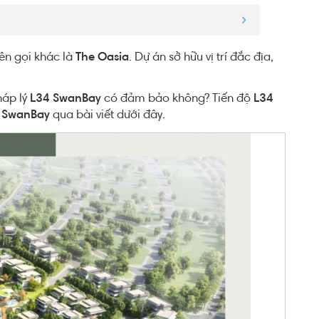
ên gọi khác là
The Oasia
. Dự án sở hữu vị trí đắc địa,
háp lý
L34 SwanBay
có đảm bảo không? Tiến độ
L34
 SwanBay
qua bài viết dưới đây.