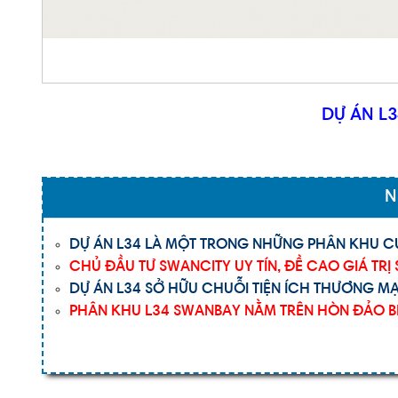
DỰ ÁN L
N
DỰ ÁN L34 LÀ MỘT TRONG NHỮNG PHÂN KHU 
CHỦ ĐẦU TƯ SWANCITY UY TÍN, ĐỀ CAO GIÁ TRỊ
DỰ ÁN L34 SỞ HỮU CHUỖI TIỆN ÍCH THƯƠNG MẠ
PHÂN KHU L34 SWANBAY NẰM TRÊN HÒN ĐẢO BIỆ