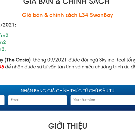
GIÁ BÁN & CHÍNH SÁCH
Giá bán & chính sách L34 SwanBay
9/2021:
u/m2
/m2
m2.
ay (The Oasia)
tháng 09/2021 được đội ngũ Skyline Real tổng 
35
để nhận được sự tư vấn tận tình và nhiều chương trình ưu đ
NHẬN BẢNG GIÁ CHÍNH THỨC TỪ CHỦ ĐẦU TƯ
GIỚI THIỆU