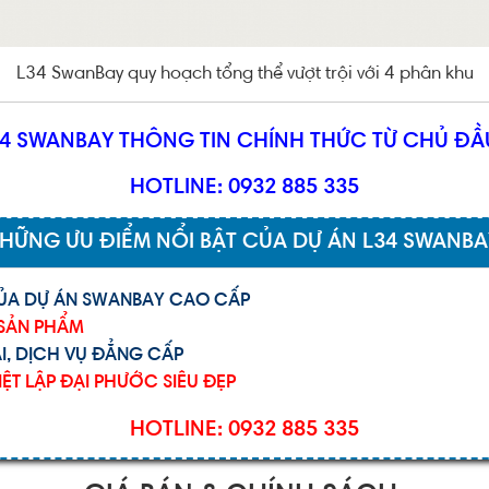
L34 SwanBay quy hoạch tổng thể vượt trội với 4 phân khu
34 SWANBAY THÔNG TIN CHÍNH THỨC TỪ CHỦ ĐẦU
HOTLINE: 0932 885 335
HỮNG ƯU ĐIỂM NỔI BẬT CỦA DỰ ÁN L34 SWANB
CỦA DỰ ÁN SWANBAY CAO CẤP
 SẢN PHẨM
I, DỊCH VỤ ĐẲNG CẤP
T LẬP ĐẠI PHƯỚC SIÊU ĐẸP
HOTLINE: 0932 885 335