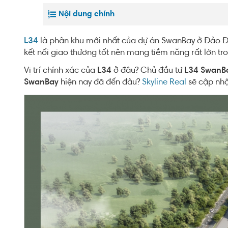
Nội dung chính
L34
là phân khu mới nhất của dự án SwanBay ở Đảo Đạ
kết nối giao thương tốt nên mang tiềm năng rất lớn tro
Vị trí chính xác của
L34
ở đâu? Chủ đầu tư
L34 SwanB
SwanBay
hiện nay đã đến đâu?
Skyline Real
sẽ cập nhật