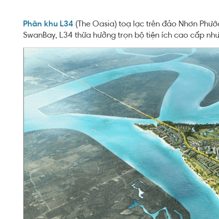
Phân khu L34
(The Oasia) toạ lạc trên đảo Nhơn Phước 
SwanBay, L34 thừa hưởng trọn bộ tiện ích cao cấp như