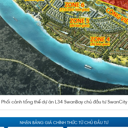
Phối cảnh tổng thể dự án L34 SwanBay chủ đầu tư SwanCity
NHẬN BẢNG GIÁ CHÍNH THỨC TỪ CHỦ ĐẦU TƯ