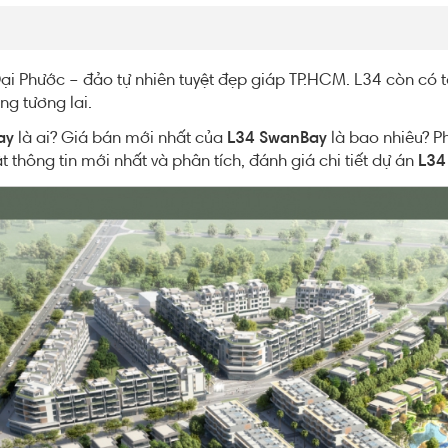
i Phước – đảo tự nhiên tuyệt đẹp giáp TP.HCM. L34 còn có t
ng tương lai.
ay
là ai? Giá bán mới nhất của
L34 SwanBay
là bao nhiêu? P
 thông tin mới nhất và phân tích, đánh giá chi tiết dự án
L34