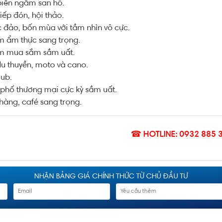
biển ngắm san hô.
iếp đón, hội thảo.
c đảo, bốn mùa với tầm nhìn vô cực.
m ẩm thực sang trọng.
âm mua sắm sầm uất.
du thuyền, moto và cano.
ub.
phố thương mại cực kỳ sầm uất.
hàng, café sang trọng.
☎ HOTLINE: 0932 885 
NHẬN BẢNG GIÁ CHÍNH THỨC TỪ CHỦ ĐẦU TƯ