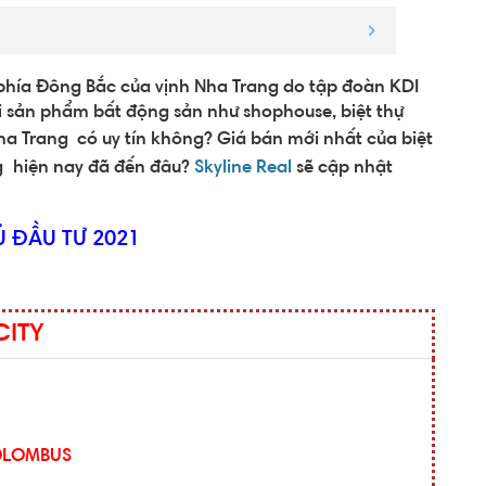
, phía Đông Bắc của vịnh Nha Trang do tập đoàn KDI
ại sản phẩm bất động sản như shophouse, biệt thự
Nha Trang
có uy tín không? Giá bán mới nhất của biệt
g
hiện nay đã đến đâu?
Skyline Real
sẽ cập nhật
 ĐẦU TƯ 2021
CITY
COLOMBUS