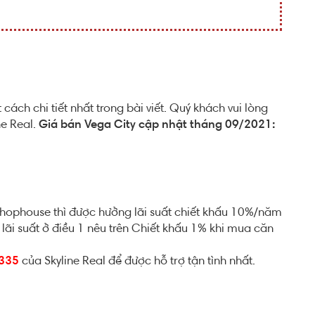
ách chi tiết nhất trong bài viết. Quý khách vui lòng
ne Real.
Giá bán Vega City cập nhật tháng 09/2021:
Shophouse thì được hưởng lãi suất chiết khấu 10%/năm
lãi suất ở điều 1 nêu trên Chiết khấu 1% khi mua căn
335
của Skyline Real để được hỗ trợ tận tình nhất.