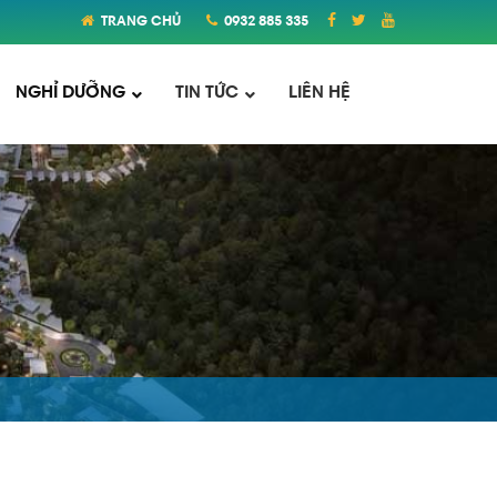
TRANG CHỦ
0932 885 335
NGHỈ DƯỠNG
TIN TỨC
LIÊN HỆ