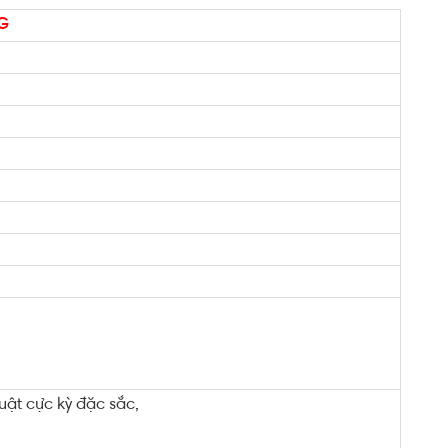
G
uật cực kỳ đặc sắc,