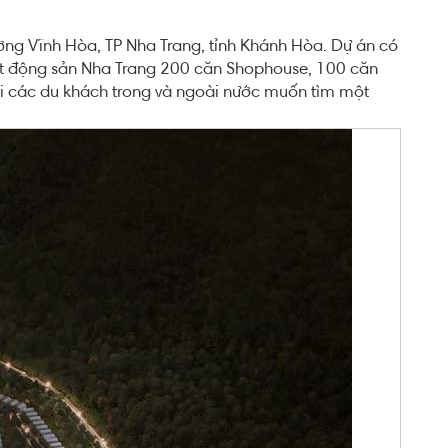
ường Vĩnh Hòa, TP Nha Trang, tỉnh Khánh Hòa. Dự án có
 bất động sản Nha Trang 200 căn Shophouse, 100 căn
với các du khách trong và ngoài nước muốn tìm một