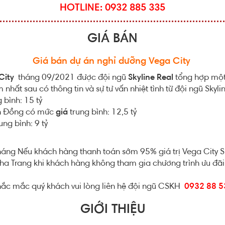
HOTLINE: 0932 885 335
GIÁ BÁN
Giá bán dự án nghỉ dưỡng Vega City
 City
tháng 09/2021 được đội ngũ
Skyline Real
tổng hợp một c
hất sau có thông tin và sự tư vấn nhiệt tình từ đội ngũ Skyli
 bình: 15 tỷ
n Đồng có mức
giá
trung bình: 12,5 tỷ
ung bình: 9 tỷ
tháng Nếu khách hàng thanh toán sớm 95% giá trị Vega City 
ha Trang khi khách hàng không tham gia chương trình ưu đãi 
 thắc mắc quý khách vui lòng liên hệ đội ngũ CSKH
0932 88 5
GIỚI THIỆU