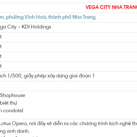
VEGA CITY NHA TRAN
iên, phường Vĩnh Hoà, thành phố Nha Trang.
ga City – KDI Holdings
t
t
t
t
ch 1/500, giấy phép xây dựng giai đoạn 1
 Shophouse
biệt thự
n condotel
Lotus Opera, nơi đây sẽ diễn ra các chương trình kịch nghệ th
g vinh danh.