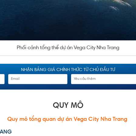
Phối cảnh tổng thể dự án Vega City Nha Trang
NHẬN BẢNG GIÁ CHÍNH THỨC TỪ CHỦ ĐẦU TƯ
QUY MÔ
Quy mô tổng quan
dự án
Vega City Nha Trang
RANG