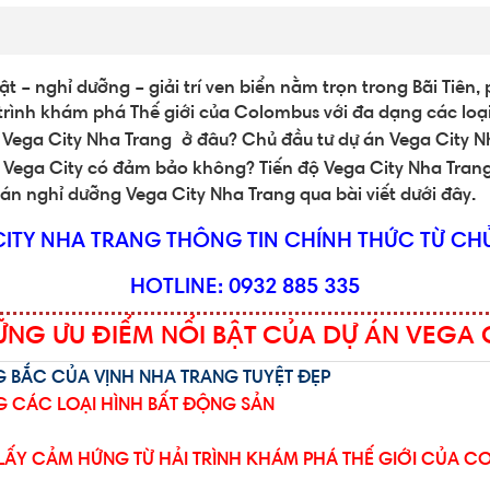
t – nghỉ dưỡng – giải trí ven biển nằm trọn trong Bãi Tiên
i trình khám phá Thế giới của Colombus với đa dạng các lo
n
Vega City Nha Trang
ở đâu? Chủ đầu tư dự án
Vega City 
n
Vega City
có đảm bảo không? Tiến độ
Vega City Nha Tran
ự án nghỉ dưỡng
Vega City Nha Trang
qua bài viết dưới đây.
CITY NHA TRANG THÔNG TIN CHÍNH THỨC TỪ CHỦ
HOTLINE: 0932 885 335
NG ƯU ĐIỂM NỔI BẬT CỦA DỰ ÁN VEGA 
G BẮC CỦA VỊNH NHA TRANG TUYỆT ĐẸP
 CÁC LOẠI HÌNH BẤT ĐỘNG SẢN
LẤY CẢM HỨNG TỪ HẢI TRÌNH KHÁM PHÁ THẾ GIỚI CỦA 