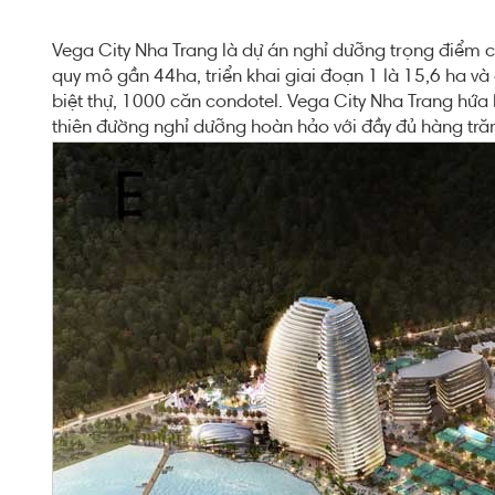
Vega City Nha Trang là dự án nghỉ dưỡng trọng điểm c
quy mô gần 44ha, triển khai giai đoạn 1 là 15,6 ha v
biệt thự, 1000 căn condotel. Vega City Nha Trang hứa
thiên đường nghỉ dưỡng hoàn hảo với đầy đủ hàng trăm