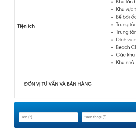
Khu lặn 
Khu vực t
Bể bơi ố
Trung tâ
Tiện ích
Trung t
Dịch vụ 
Beach Cl
Các khu 
Khu nhà 
ĐƠN VỊ TƯ VẤN VÀ BÁN HÀNG