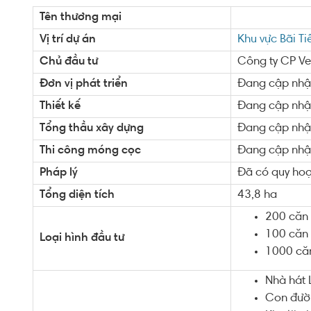
Tên thương mại
Vị trí dự án
Khu vực Bãi T
Chủ đầu tư
Công ty CP Ve
Đơn vị phát triển
Đang cập nhậ
Thiết kế
Đang cập nhậ
Tổng thầu xây dựng
Đang cập nhậ
Thi công móng cọc
Đang cập nhậ
Pháp lý
Đã có quy hoạ
Tổng diện tích
43,8 ha
200 căn
100 căn 
Loại hình đầu tư
1000 că
Nhà hát 
Con đườn