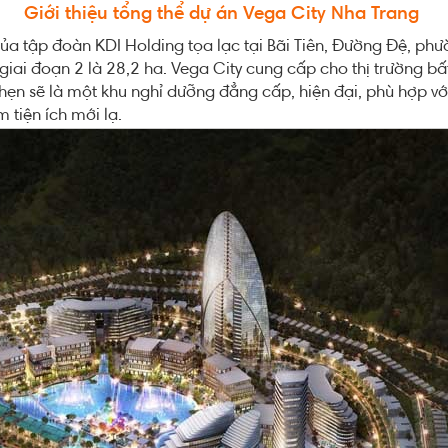
Giới thiệu tổng thể dự án
Vega City Nha Trang
ủa tập đoàn KDI Holding tọa lạc tại Bãi Tiên, Đường Đệ, ph
à giai đoạn 2 là 28,2 ha. Vega City cung cấp cho thị trường
 hẹn sẽ là một khu nghỉ dưỡng đẳng cấp, hiện đại, phù hợp 
 tiện ích mới lạ.