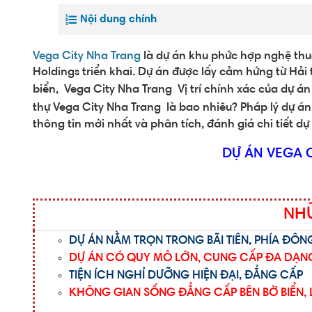
Nội dung chính
Vega City Nha Trang
là dự án khu phức hợp nghệ thuậ
Holdings triển khai. Dự án được lấy cảm hứng từ Hả
biển,
Vega City Nha Trang
Vị trí chính xác của dự á
thự
Vega City Nha Trang
là bao nhiêu? Pháp lý dự á
thông tin mới nhất và phân tích, đánh giá chi tiết d
DỰ ÁN VEGA 
NHỮ
DỰ ÁN NẰM TRỌN TRONG BÃI TIÊN, PHÍA ĐÔN
DỰ ÁN CÓ QUY MÔ LỚN, CUNG CẤP ĐA DẠNG
TIỆN ÍCH NGHỈ DƯỠNG HIỆN ĐẠI, ĐẲNG CẤP
KHÔNG GIAN SỐNG ĐẲNG CẤP BÊN BỜ BIỂN, 