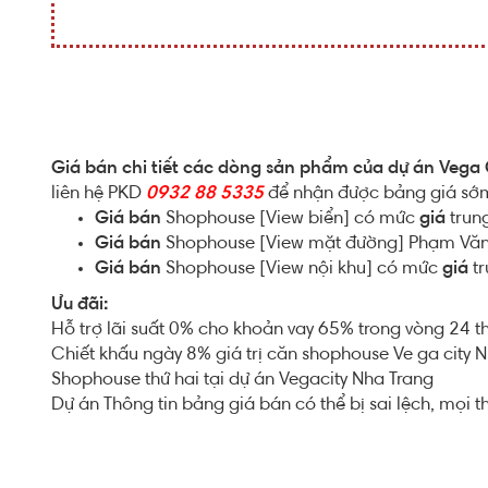
Giá bán chi tiết các dòng sản phẩm của dự án Vega
liên hệ PKD
0932 88 5335
để nhận được bảng giá sớm n
Giá bán
Shophouse [View biển] có mức
giá
trung
Giá bán
Shophouse [View mặt đường] Phạm Vă
Giá bán
Shophouse [View nội khu] có mức
giá
tr
Ưu đãi:
Hỗ trợ lãi suất 0% cho khoản vay 65% trong vòng 24 
Chiết khấu ngày 8% giá trị căn shophouse Ve ga city N
Shophouse thứ hai tại dự án Vegacity Nha Trang
Dự án Thông tin bảng giá bán có thể bị sai lệch, mọi