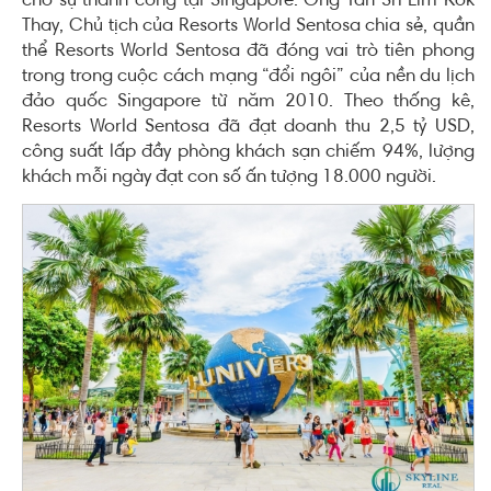
cho sự thành công tại Singapore. Ông Tan Sri Lim Kok
Thay, Chủ tịch của Resorts World Sentosa chia sẻ, quần
thể Resorts World Sentosa đã đóng vai trò tiên phong
trong trong cuộc cách mạng “đổi ngôi” của nền du lịch
đảo quốc Singapore từ năm 2010. Theo thống kê,
Resorts World Sentosa đã đạt doanh thu 2,5 tỷ USD,
công suất lấp đầy phòng khách sạn chiếm 94%, lượng
khách mỗi ngày đạt con số ấn tượng 18.000 người.