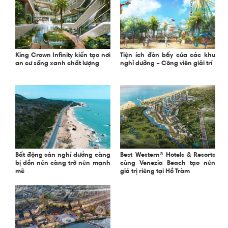
King Crown Infinity kiến tạo nơi
Tiện ích đòn bẩy của các khu
an cư sống xanh chất lượng
nghỉ dưỡng – Công viên giải trí
Bất động sản nghỉ dưỡng càng
Best Western® Hotels & Resorts
bị dồn nén càng trở nên mạnh
cùng Venezia Beach tạo nên
mẽ
giá trị riêng tại Hồ Tràm