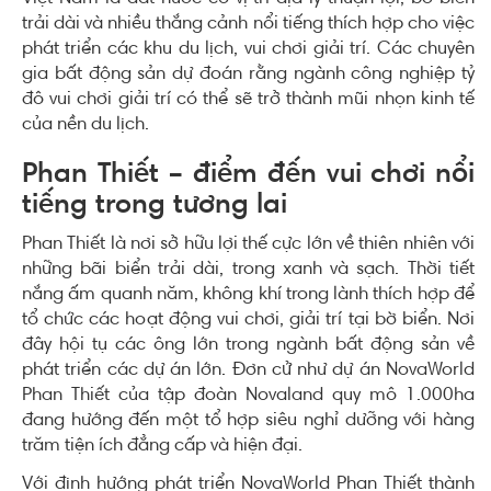
trải dài và nhiều thắng cảnh nổi tiếng thích hợp cho việc
phát triển các khu du lịch, vui chơi giải trí. Các chuyên
gia bất động sản dự đoán rằng ngành công nghiệp tỷ
đô vui chơi giải trí có thể sẽ trở thành mũi nhọn kinh tế
của nền du lịch.
Phan Thiết – điểm đến vui chơi nổi
tiếng trong tương lai
Phan Thiết là nơi sở hữu lợi thế cực lớn về thiên nhiên với
những bãi biển trải dài, trong xanh và sạch. Thời tiết
nắng ấm quanh năm, không khí trong lành thích hợp để
tổ chức các hoạt động vui chơi, giải trí tại bờ biển. Nơi
đây hội tụ các ông lớn trong ngành bất động sản về
phát triển các dự án lớn. Đơn cử như dự án NovaWorld
Phan Thiết của tập đoàn Novaland quy mô 1.000ha
đang hướng đến một tổ hợp siêu nghỉ dưỡng với hàng
trăm tiện ích đẳng cấp và hiện đại.
Với định hướng phát triển NovaWorld Phan Thiết thành