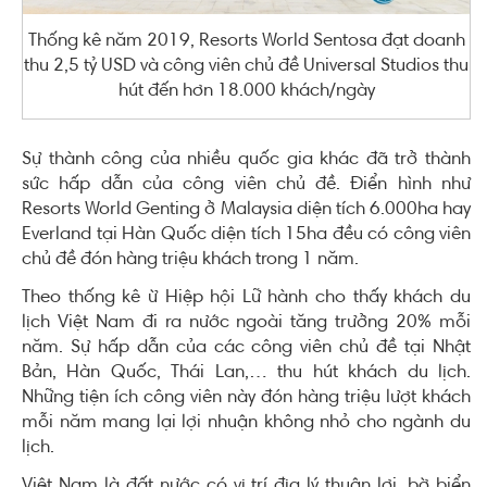
Thống kê năm 2019, Resorts World Sentosa đạt doanh
thu 2,5 tỷ USD và công viên chủ đề Universal Studios thu
hút đến hơn 18.000 khách/ngày
Sự thành công của nhiều quốc gia khác đã trở thành
sức hấp dẫn của công viên chủ đề. Điển hình như
Resorts World Genting ở Malaysia diện tích 6.000ha hay
Everland tại Hàn Quốc diện tích 15ha đều có công viên
chủ đề đón hàng triệu khách trong 1 năm.
Theo thống kê ừ Hiệp hội Lữ hành cho thấy khách du
lịch Việt Nam đi ra nước ngoài tăng trưởng 20% mỗi
năm. Sự hấp dẫn của các công viên chủ đề tại Nhật
Bản, Hàn Quốc, Thái Lan,… thu hút khách du lịch.
Những tiện ích công viên này đón hàng triệu lượt khách
mỗi năm mang lại lợi nhuận không nhỏ cho ngành du
lịch.
Việt Nam là đất nước có vị trí địa lý thuận lợi, bờ biển