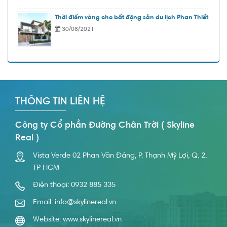
Thời điểm vàng cho bất động sản du lịch Phan Thiết
30/08/2021
THÔNG TIN LIÊN HỆ
Công ty Cổ phần Đường Chân Trời ( Skyline
Real )
Vista Verde 02 Phan Văn Đáng, P. Thạnh Mỹ Lợi, Q. 2,
TP HCM
Điện thoại:
0932 885 335
Email:
info@skylinereal.vn
Website:
www.skylinereal.vn