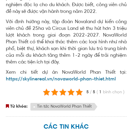
nghiệm độc lạ cho du khách. Được biết, công viên chủ
đề này sẽ được vận hành trong năm 2022.
Với định hướng này, tập đoàn Novaland dự kiến công
viên chủ đề 25ha và Circus Land sẽ thu hút hơn 3 triệu
lượt khách trong giai đoạn 2022-2027. NovaWorld
Phan Thiết có thể khai thác thêm các loại hình như nhà
phố, biệt thự, khách sạn khi thời gian lưu trú trung bình
của mỗi du khách tăng thêm 1-2 ngày để trải nghiệm
thêm các tiện ích tại đây.
Xem chi tiết dự án NovaWorld Phan Thiết tại:
https://skylinereal.vn/novaworld-phan-thiet.html
5
/
5
(
1
bình chọn
)
Từ khóa:
Tin tức NovaWorld Phan Thiết
CÁC TIN KHÁC