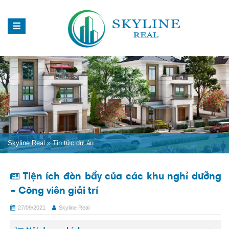
Skyline Real
»
Tin tức dự án
Tiện ích đòn bẩy của các khu nghỉ dưỡng
– Công viên giải trí
27/09/2021
Skyline Real