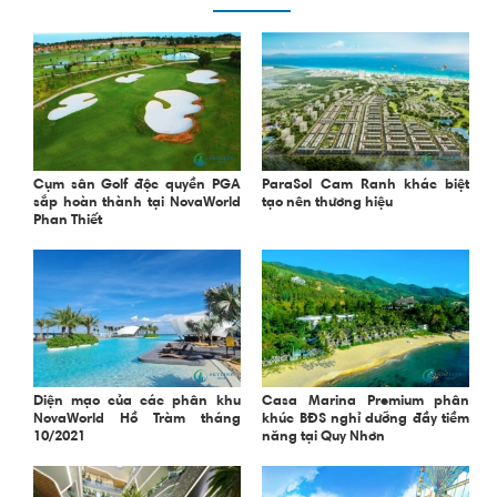
Cụm sân Golf độc quyền PGA
ParaSol Cam Ranh khác biệt
sắp hoàn thành tại NovaWorld
tạo nên thương hiệu
Phan Thiết
Diện mạo của các phân khu
Casa Marina Premium phân
NovaWorld Hồ Tràm tháng
khúc BĐS nghỉ dưỡng đầy tiềm
10/2021
năng tại Quy Nhơn