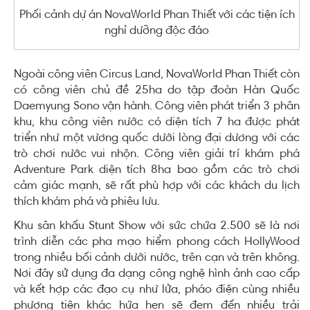
Phối cảnh dự án NovaWorld Phan Thiết với các tiện ích
nghỉ dưỡng độc đáo
Ngoài công viên Circus Land, NovaWorld Phan Thiết còn
có công viên chủ đề 25ha do tập đoàn Hàn Quốc
Daemyung Sono vận hành. Công viên phát triển 3 phân
khu, khu công viên nước có diện tích 7 ha được phát
triển như một vương quốc dưới lòng đại dương với các
trò chơi nước vui nhộn. Công viên giải trí khám phá
Adventure Park diện tích 8ha bao gồm các trò chơi
cảm giác mạnh, sẽ rất phù hợp với các khách du lịch
thích khám phá và phiêu lưu.
Khu sân khấu Stunt Show với sức chứa 2.500 sẽ là nơi
trình diễn các pha mạo hiểm phong cách HollyWood
trong nhiều bối cảnh dưới nước, trên cạn và trên không.
Nơi đây sử dụng đa dạng công nghệ hình ảnh cao cấp
và kết hợp các đạo cụ như lửa, pháo điện cùng nhiều
phương tiện khác hứa hẹn sẽ đem đến nhiều trải