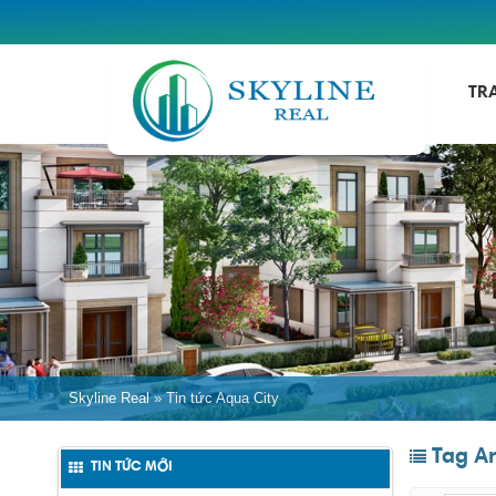
TR
Skyline Real
»
Tin tức Aqua City
Tag Ar
TIN TỨC MỚI