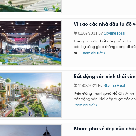
Vì sao các nhà đầu tư đổ 
01/09/2021
By
Skyline Real
Theo ghi nhận, bất động sản phía 
các hạ tầng giao thông đang đi đú
tụ...
xem chi tiết
Bất động sản sinh thái vù
11/08/2021
By
Skyline Real
Phía Đông Thành phố Hồ Chí Minh l
bất động sản. Nơi đây được các chu
xem chi tiết
Khám phá vẻ đẹp của châu