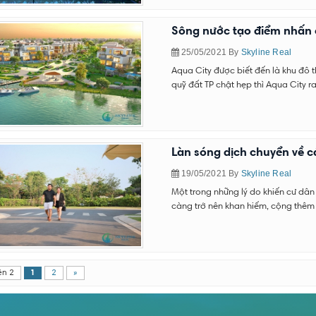
Sông nước tạo điểm nhấn c
25/05/2021
By
Skyline Real
Aqua City được biết đến là khu đô 
quỹ đất TP chật hẹp thì Aqua City 
Làn sóng dịch chuyển về cá
19/05/2021
By
Skyline Real
Một trong những lý do khiến cư dân 
càng trở nên khan hiếm, cộng thêm k
ên 2
1
2
»