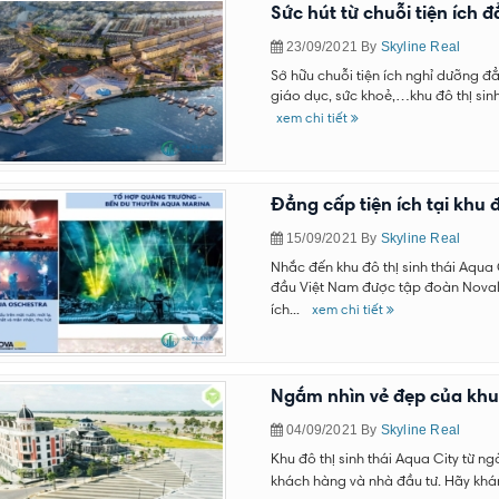
Sức hút từ chuỗi tiện ích 
23/09/2021
By
Skyline Real
Sở hữu chuỗi tiện ích nghỉ dưỡng đ
giáo dục, sức khoẻ,…khu đô thị sinh
xem chi tiết
Đẳng cấp tiện ích tại khu đ
15/09/2021
By
Skyline Real
Nhắc đến khu đô thị sinh thái Aqua
đầu Việt Nam được tập đoàn Novaland
ích...
xem chi tiết
Ngắm nhìn vẻ đẹp của khu 
04/09/2021
By
Skyline Real
Khu đô thị sinh thái Aqua City từ 
khách hàng và nhà đầu tư. Hãy khám