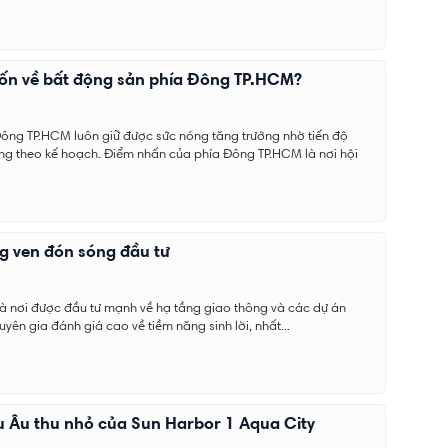
vốn về bất động sản phía Đông TP.HCM?
Đông TP.HCM luôn giữ được sức nóng tăng trưởng nhờ tiến độ
ng theo kế hoạch. Điểm nhấn của phía Đông TP.HCM là nơi hội
ng ven đón sóng đầu tư
à nơi được đầu tư mạnh về hạ tầng giao thông và các dự án
yên gia đánh giá cao về tiềm năng sinh lời, nhất...
 Âu thu nhỏ của Sun Harbor 1 Aqua City