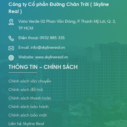
Công ty Cổ phần Đường Chân Trời ( Skyline
Real )
Vista Verde 02 Phan Văn Đáng, P. Thạnh Mỹ Lợi, Q. 2,
TP HCM
Điện thoại:
0932 885 335
Email:
info@skylinereal.vn
Website:
www.skylinereal.vn
THÔNG TIN – CHÍNH SÁCH
Chính sách vận chuyển
Chính sách đổi trả
Chính sách thanh toán
Chính sách bảo hành
Chính sách bảo mật
Liên hệ Skyline Real