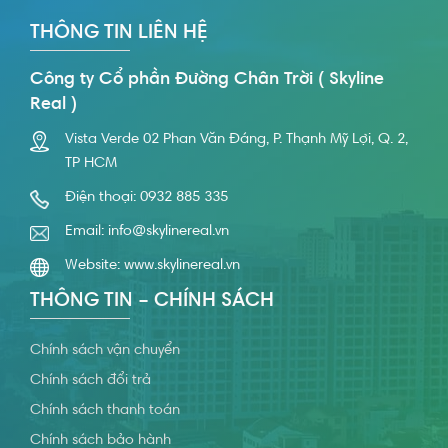
THÔNG TIN LIÊN HỆ
Công ty Cổ phần Đường Chân Trời ( Skyline
Real )
Vista Verde 02 Phan Văn Đáng, P. Thạnh Mỹ Lợi, Q. 2,
TP HCM
Điện thoại:
0932 885 335
Email:
info@skylinereal.vn
Website:
www.skylinereal.vn
THÔNG TIN – CHÍNH SÁCH
Chính sách vận chuyển
Chính sách đổi trả
Chính sách thanh toán
Chính sách bảo hành