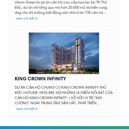
Urban Green là dự án căn hộ cao cấp tọa lạc tại TP. Thủ
Đức, dự án với tổng quy mô hơn 20.000 m2 dự kiến cung
ứng cho thị trường bất động sản nhà ở tới 735 căn hộ....
xem chi tiết
KING CROWN INFINITY
DỰ ÁN CĂN HỘ CHUNG CƯ KING CROWN INFINITY THỦ
ĐỨC HOTLINE: 0932 885 335 NHỮNG ƯU ĐIỂM NỔI BẬT CỦA
CĂN HỘ KING CROWN INFINITY • SỞ HỮU VỊ TRÍ “KIM
CƯƠNG” NGAY TRUNG TÂM SẦM UẤT, PHÁT TRIỂN...
xem chi tiết