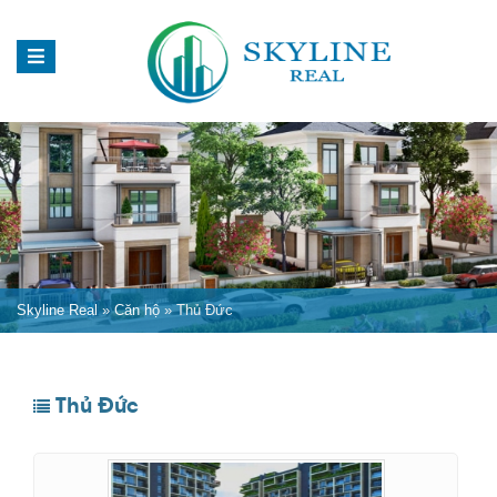
Skyline Real
»
Căn hộ
»
Thủ Đức
Thủ Đức